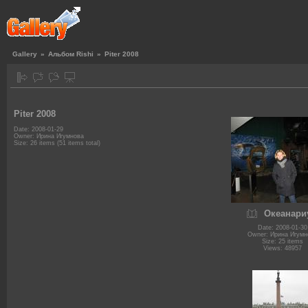
Gallery
»
Альбом Rishi
»
Piter 2008
Piter 2008
Date: 2008-01-29
Owner: Ирина Игумнова
Size: 26 items (51 items total)
Океанари
Date: 2008-01-30
Owner: Ирина Игумн
Size: 25 items
Views: 48957